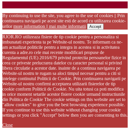
Startup WordPress Theme
Copyright 2025 - RJOR - Official publication of Romanian
Association of Oral Rehabilitation
By continuing to use the site, you agree to the use of cookies || Prin
continuarea navigarii pe acest site esti de acord cu utilizarea cookie-
urilor
more information || mai multe informatii
Accept
RJOR.RO utilizeaza fisiere de tip cookie pentru a personaliza si
imbunatati experienta ta pe Website-ul nostru. Te informam ca ne-
am actualizat politicile pentru a integra in acestea si in activitatea
curenta a adre.ro cele mai recente modificari propuse de
Regulamentul (UE) 2016/679 privind protectia persoanelor fizice in
ceea ce priveste prelucrarea datelor cu caracter personal si privind
libera circulatie a acestor date. inainte de a continua navigarea pe
Website-ul nostru te rugam sa aloci timpul necesar pentru a citi si
intelege continutul Politicii de Cookie. Prin continuarea navigarii pe
Website-ul nostru confirmi acceptarea utilizarii fisierelor de tip
cookie conform Politicii de Cookie. Nu uita totusi ca poti modifica
in orice moment setarile acestor fisiere cookie urmand instructiunile
din Politica de Cookie The cookie settings on this website are set to
"allow cookies" to give you the best browsing experience possible.
If you continue to use this website without changing your cookie
settings or you click "Accept" below then you are consenting to this.
Close